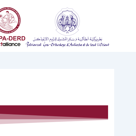
خطي
لى
لمحتوى