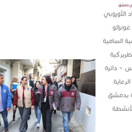
 في دمشق
د الأوروبي
غونزالو
ة السامية
طريركية
س – دائرة
لرعاية
عة بدمشق
لأنشطة