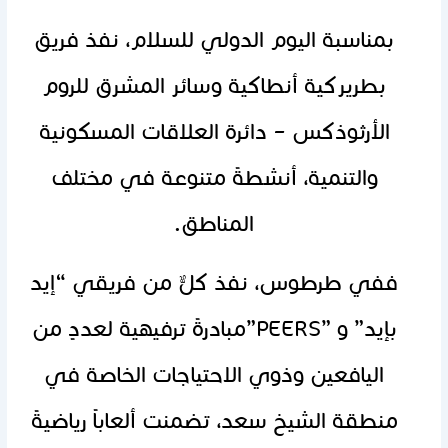
بمناسبة اليوم الدولي للسلام، نفذ فريق
بطريركية أنطاكية وسائر المشرق للروم
الأرثوذكس – دائرة العلاقات المسكونية
والتنمية، أنشطةً متنوعة في مختلف
المناطق.
ففي طرطوس، نفذ كلٌّ من فريقي “إيد
بإيد” و ”PEERS”مبادرةً ترفيهية لعددٍ من
اليافعين وذوي الاحتياجات الخاصة في
منطقة الشيخ سعد، تضمنت ألعاباً رياضيةً