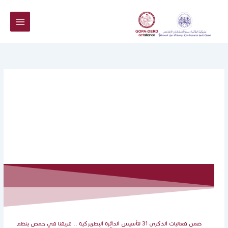
خطي
لى
لمحتوى
ضمن فعاليات الذكرى 31 لتأسيس الدائرة البطريركية‎ ‎‏.. فريقنا في حمص ينظم