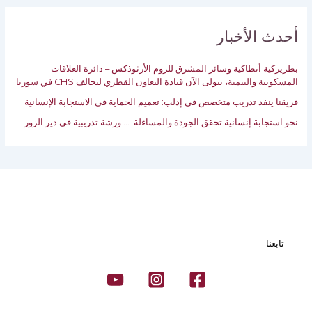
ح
ث
ع
أحدث الأخبار
ن
:
بطريركية أنطاكية وسائر المشرق للروم الأرثوذكس – دائرة العلاقات
المسكونية والتنمية، تتولى الآن قيادة التعاون القطري لتحالف CHS في سوريا
فريقنا ينفذ تدريب متخصص في إدلب: تعميم الحماية في الاستجابة الإنسانية‎
نحو استجابة إنسانية تحقق الجودة والمساءلة … ورشة تدريبية ‏في دير الزور
تابعنا