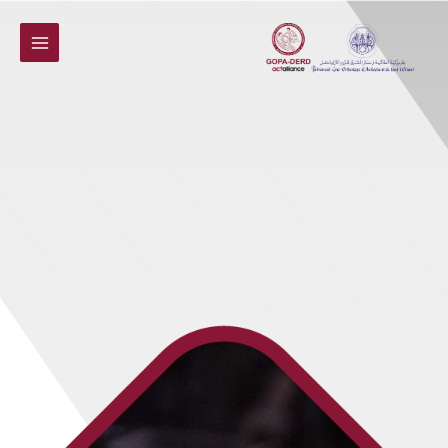
خطي
لى
لمحتوى